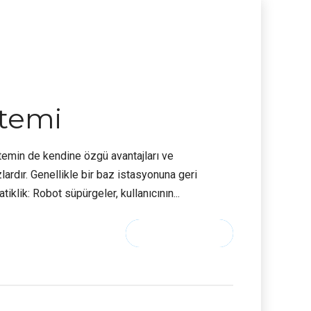
stemi
ntemin de kendine özgü avantajları ve
ardır. Genellikle bir baz istasyonuna geri
iklik: Robot süpürgeler, kullanıcının...
CONTINUE READING