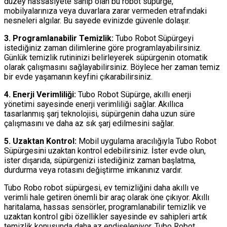
düzey hassasiyete sahip olan bu robot süpürge,
mobilyalarınıza veya duvarlara zarar vermeden etrafındaki
nesneleri algılar. Bu sayede evinizde güvenle dolaşır.
3. Programlanabilir Temizlik:
Tubo Robot Süpürgeyi
istediğiniz zaman dilimlerine göre programlayabilirsiniz.
Günlük temizlik rutininizi belirleyerek süpürgenin otomatik
olarak çalışmasını sağlayabilirsiniz. Böylece her zaman temiz
bir evde yaşamanın keyfini çıkarabilirsiniz.
4. Enerji Verimliliği:
Tubo Robot Süpürge, akıllı enerji
yönetimi sayesinde enerji verimliliği sağlar. Akıllıca
tasarlanmış şarj teknolojisi, süpürgenin daha uzun süre
çalışmasını ve daha az sık şarj edilmesini sağlar.
5. Uzaktan Kontrol:
Mobil uygulama aracılığıyla Tubo Robot
Süpürgesini uzaktan kontrol edebilirsiniz. İster evde olun,
ister dışarıda, süpürgenizi istediğiniz zaman başlatma,
durdurma veya rotasını değiştirme imkanınız vardır.
Tubo Robo robot süpürgesi, ev temizliğini daha akıllı ve
verimli hale getiren önemli bir araç olarak öne çıkıyor. Akıllı
haritalama, hassas sensörler, programlanabilir temizlik ve
uzaktan kontrol gibi özellikler sayesinde ev sahipleri artık
temizlik konusunda daha az endişeleniyor. Tubo Robot