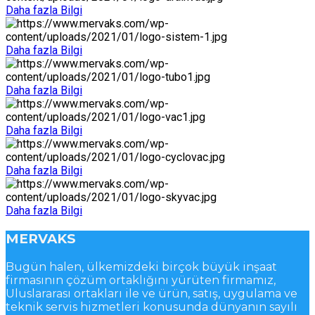
Daha fazla Bilgi
Daha fazla Bilgi
Daha fazla Bilgi
Daha fazla Bilgi
Daha fazla Bilgi
Daha fazla Bilgi
MERVAKS
Bugün halen, ülkemizdeki birçok büyük inşaat
firmasının çözüm ortaklığını yürüten firmamız,
Uluslararası ortakları ile ve ürün, satış, uygulama ve
teknik servis hizmetleri konusunda dünyanın sayılı